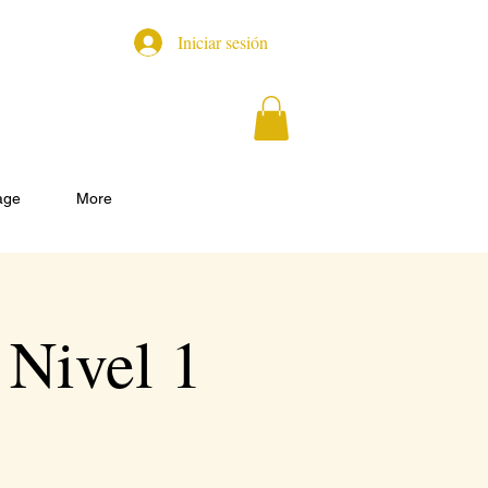
Iniciar sesión
age
More
 Nivel 1