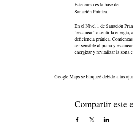
Este curso es la base de
Sanación Pránica.
En el Nivel 1 de Sanación Prán
"escanear" o sentir la energía,
deficiencia pránica. Comienzas 
ser sensible al prana y escanea
energizar y revitalizar la zona
Aprenderás a:
-Ten la capacidad de sanar en
Google Maps se bloqueó debido a tus ajust
-Hacerse sensible a la energía
-Experimentar la técnica con 
-Cúrate a ti mismo y a los dem
Compartir este 
-Descubre el Cuerpo Energétic
-Identificar bloqueos
-Y mucho más