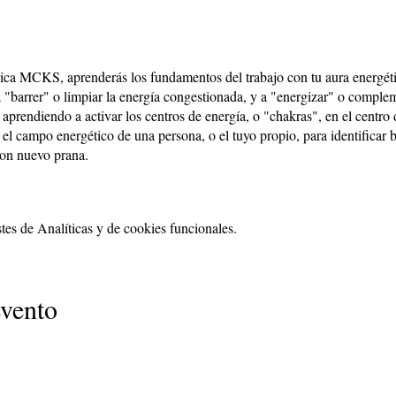
ica MCKS, aprenderás los fundamentos del trabajo con tu aura energéti
 a "barrer" o limpiar la energía congestionada, y a "energizar" o complem
aprendiendo a activar los centros de energía, o "chakras", en el centro 
r el campo energético de una persona, o el tuyo propio, para identificar 
 con nuevo prana.
 cualquier momento
es de Analíticas y de cookies funcionales.
compañeros.
ás
evento
o