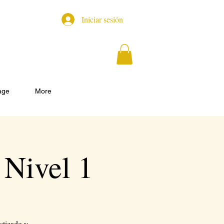
Iniciar sesión
age
More
 Nivel 1
sticado y