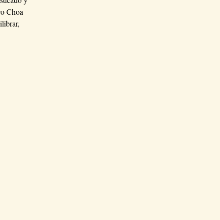
tro Choa
librar,