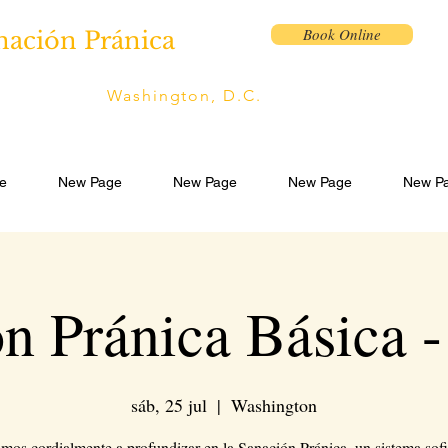
Book Online
nación Pránica
Washington, D.C.
e
New Page
New Page
New Page
New P
n Pránica Básica -
sáb, 25 jul
  |  
Washington
amos cordialmente a profundizar en la Sanación Pránica, un sistema sofi