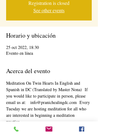
Registration is closed
See other events
Horario y ubicación
25 oct 2022, 18:30
Evento en línea
Acerca del evento
Meditation On Twin Hearts In English and 
Spanish in DC (Translated by Master Nona)  If 
you would like to participate in person, please 
email us at:   info@pranichealingdc.com  Every 
Tuesday we are hosting meditation for all who 
are interested in beginning a meditation 
practice. 
The benefits of doing meditation on Twin 
Hearts, on a regular basis, are innumerable. This 