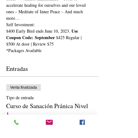
accelerate healing for ourselves and our loved 
ones – Meditate of Inner Peace – And much 
more…
Self Investment:
Use 
$400 Early Bird ends June 10, 2023. 
Coupon Code: September
 $425 Regular | 
$500 At door | Review $75
*Packages Available
Entradas
Venta finalizada
Tipo de entrada
Curso de Sanación Pránica Nivel
1
Precio
De 75,00 US$ a 1660,00 US$