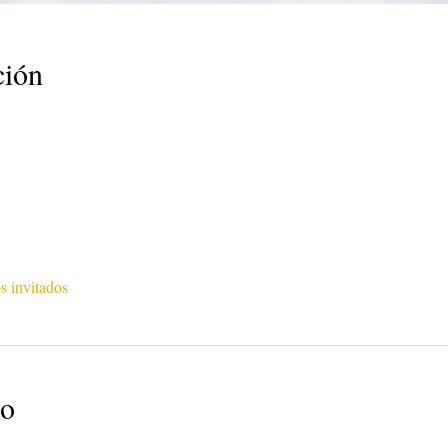
ción
s invitados
to