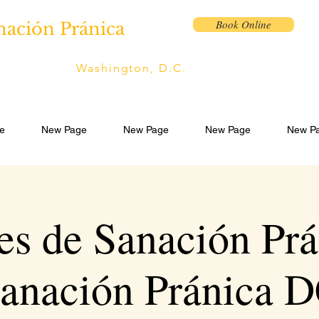
Book Online
nación Pránica
Washington, D.C.
e
New Page
New Page
New Page
New P
s de Sanación Prá
anación Pránica 