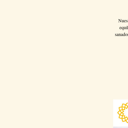
Nuest
equi
sanador