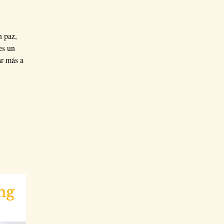
n paz,
es un
ar más a