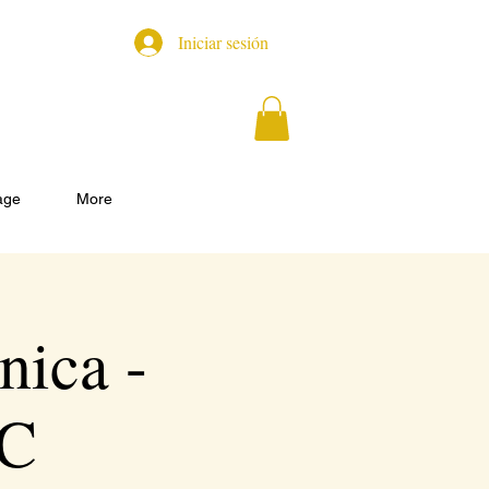
Iniciar sesión
age
More
nica -
DC